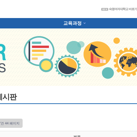
숙
숙명여자대학교 바로
교육과정
하위분류
게시판
27건
44 페이지