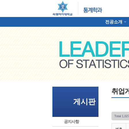
전공소개
하위분류
명여자대학교 통계학과
취업
게시판
Total 1,0
공지사항