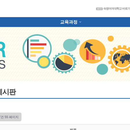
숙
숙명여자대학교 바로
교육과정
하위분류
게시판
27건
55 페이지