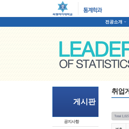
전공소개
하위분류
명여자대학교 통계학과
취업
게시판
Total 1,0
공지사항