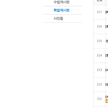
번호
수업게시판
취업게시판
217
[
사진첩
216
[
215
건
214
[
213
[
212
[
[
211