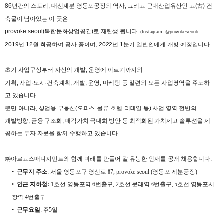
86
년간의 스토리
,
대선제분 영등포공장의 역사
,
그리고 근대산업유산인 고
(
古
)
건
축물이 남아있는 이 곳은
provoke seoul(
복합문화상업공간
)
로 재탄생 됩니다
.
(Instagram: @provokeseoul)
2019
년
12
월 착공하여 공사 중이며
, 2022
년
1
분기 일반인에게 개방 예정입니다
.
초기 사업구상부터 자산의 개발
,
운영에 이르기까지의
기획
,
사업·도시·건축계획
,
개발
,
운영
,
마케팅 등 일련의 모든 사업영역을 주도하
고 있습니다
.
뿐만 아니라
,
상업용 부동산
(
오피스
·
물류
·
호텔
·
리테일 등
)
사업 영역 전반의
개발방향
,
금융 구조화
,
매각가치 극대화 방안 등 최적화된 가치제고 솔루션을 제
공하는 투자 자문을 함께 수행하고 있습니다
.
㈜아르고스매니지먼트와 함께 미래를 만들어 갈 유능한 인재를 공개 채용합니다
.
•
근무지 주소
:
서울 영등포구 영신로
87, provoke seoul (
영등포 제분공장
)
•
인근 지하철
:
1
호선 영등포역
6
번출구
, 2
호선 문래역
6
번출구
, 5
호선 영등포시
장역
4
번출구
•
근무요일
:
주
5
일