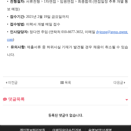
•
전형절차
:
서류전형
> 1
차면접
>
임원면접
>
최종합격
(
면접일정 추후 개별 통
보 예정
)
•
접수기간
:
2021
년
2
월
19
일 금요일까지
•
접수방법
:
이력서 개별 메일 접수
•
인사담당자
:
정다연 주임
(
연락처
010-6677-3652,
이메일
dyjeong@argus-mgmt.
com
)
•
유의사항
:
제출서류 중
허위사실
기재가 발견될 경우 채용이 취소될 수 있습
니다
.
이전글
목록
다음글
댓글목록
등록된 댓글이 없습니다.
개인정보처리방침
이메일무단수집거부
숙명보안10계명