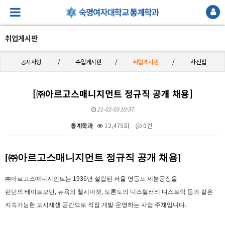
취업게시판
공지사항
수업게시판
취업게시판
사진첩
[㈜아르고스매니지먼트 정규직 공개 채용]
21-02-03 10:37
통계학과
12,475회
0건
본문
[
㈜아르고스매니지먼트 정규직 공개 채용
]
㈜아르고스매니지먼트는
1936
년 설립된 서울 영등포 제분공장을
런던의 테이트모던
,
뉴욕의 첼시마켓
,
토론토의 디스틸러리 디스트릭 등과 같은
지속가능한 도시재생 공간으로 직접 개발·운영하는 사업 주체입니다
.