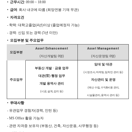
•
근무시간
: 09:00 ~ 18:00
•
급여
:
회사 내규에 따름
(
희망연봉 기재 무관
)
•
자격요건
-
학력
:
대학교졸업
(4
년
)
이상
(
졸업예정자 가능
)
-
경력
:
신입 또는 경력
(5
년 미만
)
•
모집부분 및 주요업무
Asset Enhancement
Asset Management
모집부분
(
자산개발팀
0
명
)
(
자산운영팀
0
명
)
임대 및 대관
·
부동산 개발
금융 업무
(
시장조사
,
마
케팅
,
임차인
관리 등
)
대관
(
官
)
행정
업무
주요업무
자산관리 및 운영
개발 용역사 관리
(
예산 수립
,
수익
&
비용 관리
,
(
시공
,
설계
,
감리 등
)
시설물관리
,
용역사 관리 등
)
•
우대사항
-
유관업무 경험자
(
경력
,
인턴 등
)
- MS Office
활용 가능자
-
관련 자격증 보유자
(
부동산
,
건축
,
자산운용
,
사무행정 등
)