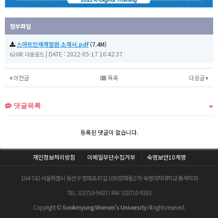
첨부파일
스마트인재개발원 소개서.pdf
(7.4M)
|
DATE : 2022-05-17 10:42:37
620회 다운로드
이전글
목록
다음글
댓글목록
등록된 댓글이 없습니다.
개인정보처리방침
이메일무단수집거부
숙명보안10계명
104-742 서울특별시 용산구 청파로47길 100(청파동2가) 숙명여자대학교 통계학과
TEL : 02)710-9437 / FAX : 02)710-9283
Copyright ©
Sookmyung Women's University
All rights reserved.