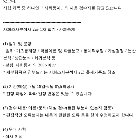
있으며,
시험 과목 중 하나인
「
사회통계
」
의 내용 검수자를 찾고 있습니다
.
------------------------------
------------------------------
---
사회조사분석사
2
급
1
차 필기
-
사회통계
(1)
범위 및 분량
-
범위
:
기초통계량
/
확률이론 및 확률분포
/
통계적추정
/
가설검정
/
분산
분석
/
상관분석
/
회귀분석 등
-
분량
:
사회통계 약
200p
예상
*
세부항목은 첨부드리는 사회조사분석사
2
급 출제기준표 참조
(2)
기간
(
예정
): 7
월
18
일
~9
월
8
일
(
확정
x)
*
진행 과정에 따라 일정 변동은 있을 수 있습니다
.
(3)
검수 내용
:
이론
+
문제
+
해설 검수
(
틀린 부분이 없는지 검토
)
*
편집적인 오류보다는 내용과 관련된 오류 등을 찾아 수정하고자 합니다
.
(4)
우대 사항
-
석사 이상