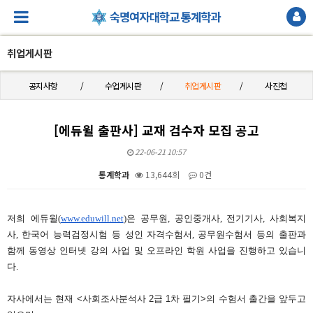
취업게시판
공지사항
수업게시판
취업게시판
사진첩
[에듀윌 출판사] 교재 검수자 모집 공고
22-06-21 10:57
통계학과
13,644회
0건
본문
저희 에듀윌
(
www.eduwill.net
)
은 공무원
,
공인중개사
,
전기기사
,
사회복지
사
,
한국어 능력검정시험 등 성인 자격수험서
,
공무원수험서 등의 출판과
함께 동영상 인터넷 강의 사업 및 오프라인 학원 사업을 진행하고 있습니
다
.
자사에서는 현재 <사회조사분석사 2급 1차 필기>의 수험서 출간을 앞두고