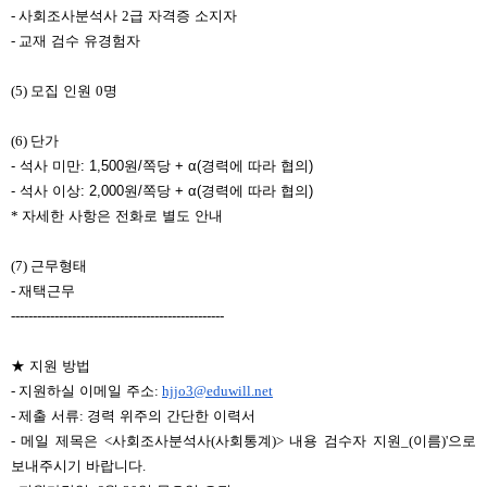
-
사회조사분석사
2
급 자격증 소지자
-
교재 검수 유경험자
(5)
모집 인원
0
명
(6)
단가
- 석사 미만: 1,500원/쪽당 + α(경력에 따라 협의)
- 석사 이상: 2,000원/쪽당
+ α
(경력에 따라 협의)
*
자세한 사항은 전화로 별도 안내
(7)
근무형태
-
재택근무
-------------------------------------------------
★
지원 방법
-
지원하실 이메일 주소
:
hjjo3@eduwill.net
-
제출 서류
:
경력 위주의 간단한 이력서
-
메일 제목은
<
사회조사분석사
(
사회통계
)>
내용 검수자 지원
_(
이름
)'
으로
보내주시기 바랍니다
.