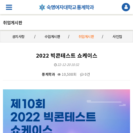
취업게시판
공지사항
수업게시판
취업게시판
사진첩
2022 빅콘테스트 쇼케이스
22-12-20 10:32
통계학과
10,508회
0건
본문