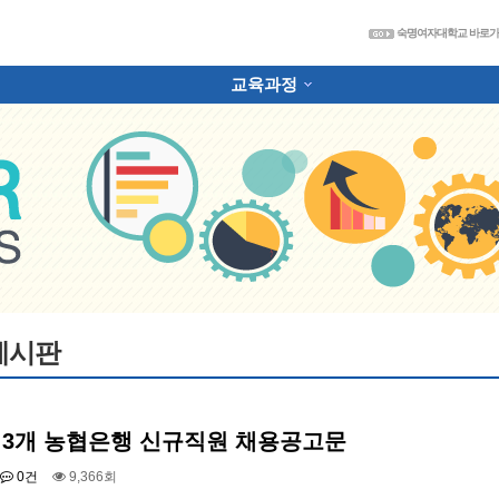
숙
숙명여자대학교 바로
교육과정
하위분류
게시판
중 3개 농협은행 신규직원 채용공고문
0건
9,366회