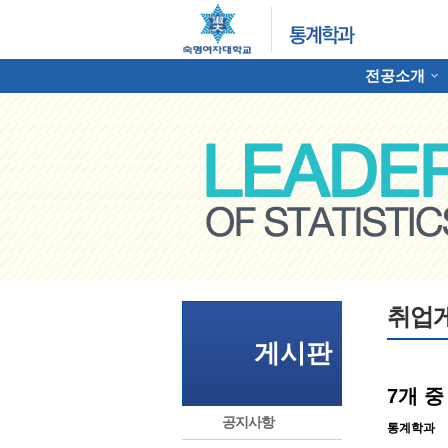
전공소개
하위분류
명여자대학교 통계학과
취업
게시판
7개 
공지사항
통계학과