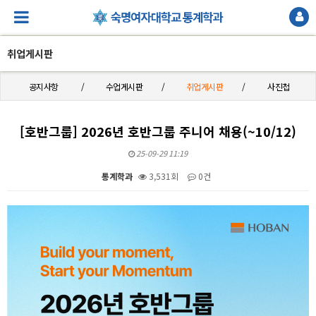
취업게시판
공지사항
수업게시판
취업게시판
사진첩
[호반그룹] 2026년 호반그룹 주니어 채용(~10/12)
25-09-29 11:19
통계학과
3,531회
0건
본문