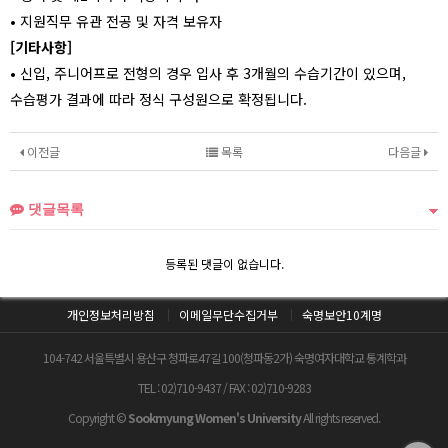
• 지원직무 유관 전공 및 자격 보유자
[기타사항]
• 신입, 주니어프로 전형의 경우 입사 후 3개월의 수습기간이 있으며,
수습평가 결과에 따라 정식 구성원으로 확정됩니다.
이전글
목록
다음글
댓글목록
등록된 댓글이 없습니다.
개인정보처리방침
이메일무단수집거부
숙명보안10계명
104-742 서울특별시 용산구 청파로47길 100(청파동2가) 숙명여자대학교 통계학과
TEL : 02)710-9437 / FAX : 02)710-9283
Copyright ©
Sookmyung Women's University
All rights reserved.