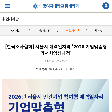
취업게시판
공지사항
수업게시판
취업게시판
사진첩
[한국조사협회] 서울시 매력일자리 '2026 기업맞춤형
리서처양성과정'
26-03-24 14:03
통계학과
1,427회
0건
본문