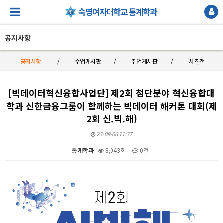
공지사항
공지사항
수업게시판
취업게시판
사진첩
[빅데이터혁신융합사업단] 제2회 첨단분야 혁신융합대
학과 신한금융그룹이 함께하는 빅데이터 해커톤 대회(제
2회 신.빅.해)
23-09-06 11:37
통계학과
8,043회
0건
본문