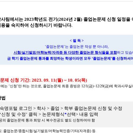
학사팀에서는
2023
학년도 전기
(2024
년
2
월
)
졸업논문제 신청 일정을 
내용을 숙지하여 신청하시기 바랍니다
.
<
필 독
>
‘
졸업논문제
’
는 졸업논문 작성 뿐 아니라
,
시험
/
실기발표
/
어학능력
/
자격증 등 다양한 졸업논문 형식들을 포함
하고 있습
금 학기 졸업논문제 통과를 희망하는 학생이라면 모두
‘
졸업논문제
’
를 신청하셔
문제 신청 기간
:
2023. 09. 11(
월
) ~ 10. 05(
목
)
간에는
‘
신청
’
만 하는 것으로
,
졸업논문제 최종 증빙은
12/1(
금
)~12/29(
금
)
에 학과사무실
방법
숙명포털 로그인
>
학사
>
졸업
>
학부 졸업논문제 신청 및 수정
‘
신청 및 수정
’
클릭
>
논문제형식
*
선택
>
내용 입력
의 졸업논문제 통과 희망 시 복수전공도 별도 신청하여야 함
식
:
졸업논문
/
종합시험
/
실기발표
/
어학능력인증
/
기타
(
자격증
)
등