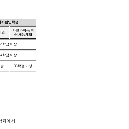
학사편입학생
자연과학
/
공학
계열
/
예체능계열
35
학점 이상
34
학점 이상
이상
33
학점 이상
 학과에서