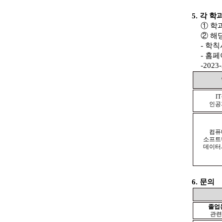
5.
각 학
①
학
②
해
-
학칙
-
홈페
-2023-
IT
인공
컴퓨
소프트
데이터
6.
문의
졸업
관련