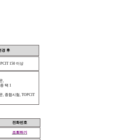
변경 후
PCIT 150
이상
문
,
 중 택
1
문
,
종합시험
, TOPCIT
전화번호
조회하기