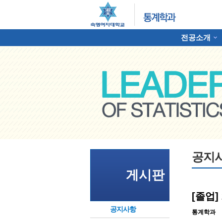
전공소개
하위분류
명여자대학교 통계학과
공지
게시판
[졸업]
공지사항
통계학과