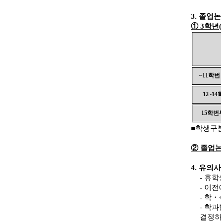
3.
졸업논
①
3
학년
~11
학번
12~14
15
학번
■
학생구
②
졸업논
4.
유의사
-
휴학
-
이전
-
학
・
-
학과
결정하