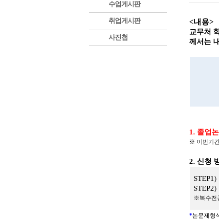
수업게시판
취업게시판
<
내용
>
교무처 
사진첩
께서는 
1.
졸업논
※
이번기
2.
신청 
STEP1)
STEP2) 
※
복수전공
*
논문제형