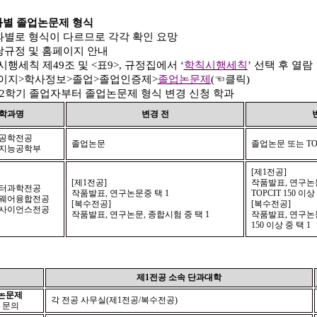
과별 졸업논문제 형식
과별로 형식이 다르므로 각각 확인 요망
당규정 및 홈페이지 안내
시행세칙 제
49
조 및
<
표
9>,
규정집에서
‘
학칙시행세칙
’
선택 후 열람
이지
>
학사정보
>
졸업
>
졸업인증제
>
졸업논문제
(
☜
클릭
)
2
학기 졸업자부터 졸업논문제 형식 변경 신청 학과
학과명
변경 전
공학전공
졸업논문
졸업논문 또는
TO
지능공학부
[
제
1
전공
]
[
제
1
전공
]
작품발표
,
연구논
터과학전공
작품발표
,
연구논문중 택
1
TOPCIT 150
이상
웨어융합전공
[
복수전공
]
[
복수전공
]
사이언스전공
작품발표
,
연구논문
,
종합시험 중 택
1
작품발표
,
연구논
150
이상 중 택
1
제
1
전공 소속 단과대학
논문제
각 전공 사무실
(
제
1
전공
/
복수전공
)
 문의