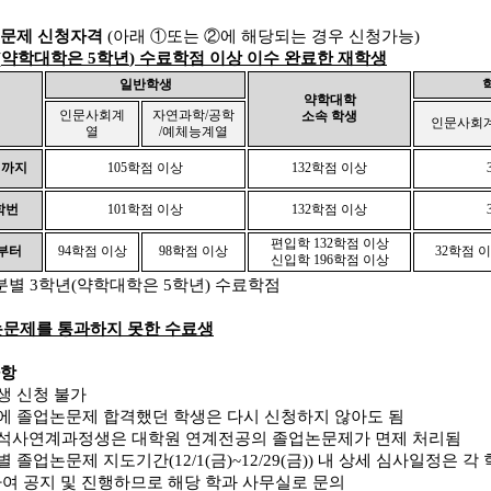
문제 신청자격
(
아래
①
또는
②
에 해당되는 경우 신청가능
)
(
약학대학은
5
학년
)
수료학점 이상 이수 완료한 재학생
일반학생
약학대학
인문사회계
자연과학
/
공학
소속 학생
인문사회
열
/
예체능계열
 까지
105
학점 이상
132
학점 이상
학번
101
학점 이상
132
학점 이상
편입학
132
학점 이상
부터
94
학점 이상
98
학점 이상
32
학점 
신입학
196
학점 이상
분별
3
학년
(
약학대학은
5
학년
)
수료학점
문제를 통과하지 못한 수료생
항
생 신청 불가
에 졸업논문제 합격했던 학생은 다시 신청하지 않아도 됨
석사연계과정생은 대학원 연계전공의 졸업논문제가 면제 처리됨
별 졸업논문제 지도기간
(12/1(
금
)~12/29(
금
))
내 상세 심사일정은 각
여 공지 및 진행하므로 해당 학과 사무실로 문의