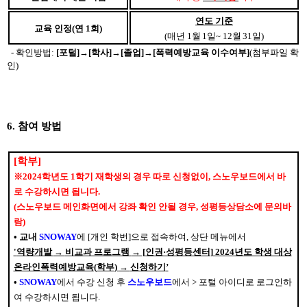
연도 기준
교육 인정
(
연
1
회
)
(
매년
1
월
1
일
~ 12
월
31
일
)
-
확인방법
:
[
포털
]
→
[
학사
]
→
[
졸업
]
→
[
폭력예방교육 이수여부
]
(
첨부파일 확
인
)
6.
참여 방법
[
학부
]
※
2024
학년도
1
학기 재학생의 경우 따로 신청없이
,
스노우보드에서 바
로 수강하시면 됩니다
.
(
스노우보드 메인화면에서 강좌 확인 안될 경우
,
성평등상담소에 문의바
람
)
•
교내
SNOWAY
에
[
개인 학번
]
으로 접속하여
,
상단 메뉴에서
'
역량개발
→
비교과 프로그램
→
[
인권·성평등센터
] 2024
년도 학생 대상
온라인폭력예방교육
(
학부
)
→
신청하기
’
•
SNOWAY
에서 수강 신청 후
스노우보드
에서
>
포털 아이디로 로그인하
여 수강하시면 됩니다
.