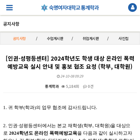
공지사항
공지사항
수업게시판
취업게시판
사진첩
[인권·성평등센터] 2024학년도 학생 대상 온라인 폭력
예방교육 실시 안내 및 홍보 협조 요청 (학부, 대학원)
24-10-08 09:29
통계학과
5,184회
0건
본문
1.
귀 학부(학과)의 업무 협조에 감사드립니다.
2. 인권·성평등센터에서는
본교 재학생
(
학부
,
대학원
)
을 대상으
로
2024학
년도
온라인 폭력예방교
육
을
다음과 같이 실시하고자