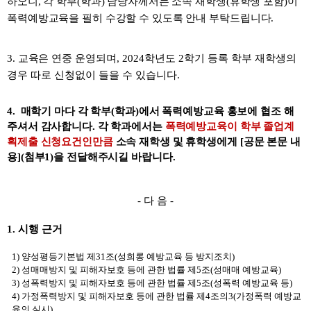
하오니,
각 학부(학과) 담당자께서는 소속 재학생(휴학생 포함)이
폭력예방교육을
필히 수강할 수 있도록 안내
부탁드립니다.
3. 교육은
연중 운영
되
며, 2024학년도 2
학기 등록
학부 재학생의
경우 따로 신청없이 들을 수
있습니다
.
4.
매학기 마다 각 학부(학과)에서 폭력예방교육 홍보에 협조 해
주셔서 감사합니다.
각 학과에서는
폭력예방교육이 학부 졸업계
획제출 신청요건인만큼
소속 재학생 및 휴학생에게 [공문 본문 내
용](첨부1)을
전달해주시길 바랍니다.
-
다 음
-
1.
시행 근거
1)
양성평등기본법 제
31
조
(
성희롱 예방교육 등 방지조치
)
2)
성매매방지 및 피해자보호 등에 관한 법률 제
5
조
(
성매매 예방교육
)
3)
성폭력방지 및 피해자보호 등에 관한 법률 제
5
조
(
성폭력 예방교육 등
)
4)
가정폭력방지 및 피해자보호 등에 관한 법률 제
4
조의
3(
가정폭력 예방교
육의 실시
)