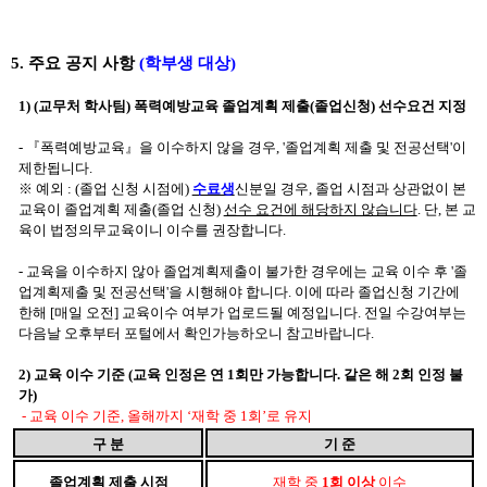
5.
주요 공지 사항
(
학부생 대상
)
1) (
교무처 학사팀
)
폭력예방교육 졸업계획 제출
(
졸업신청
)
선수요건 지정
-
『
폭력예방교육
』
을 이수하지 않을 경우
, '
졸업계획 제출 및 전공선택
'
이
제한됩니다
.
※
예외
: (
졸업 신청 시점에
)
수료생
신분일 경우
,
졸업 시점과 상관없이 본
교육이 졸업계획 제출
(
졸업 신청
)
선수 요건에 해당하지 않습니다
.
단
,
본 교
육이 법정의무교육이니 이수를 권장합니다
.
-
교육을 이수하지 않아 졸업계획제출이 불가한 경우에는 교육 이수 후
'
졸
업계획제출 및 전공선택
'
을 시행해야 합니다
.
이에 따라 졸업신청
기간에
한해
[
매일 오전
]
교육이수 여부가 업로드될 예정입니다
.
전일 수강여부는
다음날 오후부터 포털에서 확인가능하오니 참고바랍니다
.
2)
교육 이수 기준
(
교육 인정은 연
1
회만 가능합니다
.
같은 해
2
회 인정 불
가
)
-
교육 이수 기준
,
올해까지
‘
재학 중
1
회
’
로 유지
구 분
기 준
졸업계획 제출 시점
재학 중
1
회 이상
이수