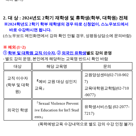
2.
대 상
: 2024
년도 2
학기 재학생 및 휴학생
(
학부
,
대학원
)
전체
※
2024
학년도 2
학기
학부 재학생
의 경우 따로 신청없이
,
스노우보드에서
바로 수강하시면 됩니다
.
(
스노우보드 메인화면에서 강좌 확인 안될 경우
,
성평등상담소에 문의바람
)
※
예외 (1~2)
➀
학부 및 대학원 교직 이수자
,
➁
외국인 유학생
별도 강의 운영
-
별도 강의 운영
,
본인에게 해당하는 교육명 반드시 확인 바람
대상
해당 교육명
문의
교원양성센터
(02-710-902
교직 이수자
『
예비 교원 대상 성인지
7)
(
학부 및 대학
교육
』
교육대학원교학팀
(02-710
원
)
-9077)
『
Sexual Violence Prevent
유학생서비스팀
(02-2077-
외국인 학생
ive Education for Int'l Stud
7217)
ents
』
(
폭력예방교육 수강내역으로 별도 강의 수강 인정 불가
)