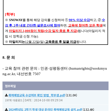
[
학부
]
※
SNOWAY
를 통해 해당 강의를 신청하여
①
90%
이상 수강
하고
,
②
수
강 후
, 2
주 내로 간단한 설문조사에 참여
하면
,
교육에 참여한 모든 학생
에
게
마일리지
2,000
점이 적립
(
수강 일자 종료 후 지급
)
됩니다
(
마일리지 적
립 시 장학금 신청 가능
).
※
마일리지는
12
월 22
일
(일
)
교육종료 후 일괄 지급
됩니다
.
8.
문 의
-
교육 참여 관련 문의
: 인권·
성평등센터
(humanrights@sookmyu
ng.ac.kr,
내선번호 7507
첨부파일
폭력예방교육 수강여부 확인 방법_학부생.pdf
(131.0K)
|
DATE : 2024-10-08 09:29:34
197회 다운로드
2024학년도 2학기 학생 대상 온라인 폭력예방교육 공지.pdf
(132.4K)