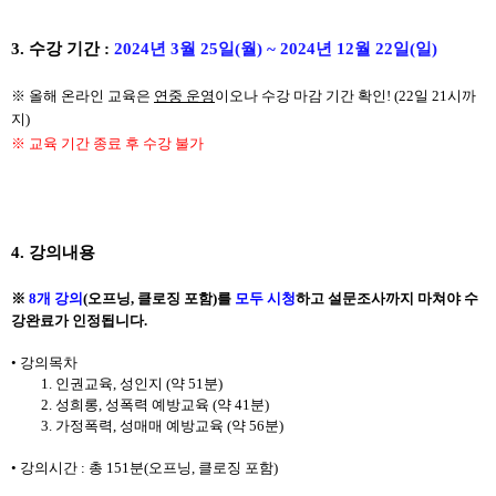
3.
수강 기간
:
2024
년 3
월 25
일
(월
) ~ 2024
년
12
월 22
일
(일
)
※
올해 온라인 교육은
연중 운영
이오나 수강 마감 기간 확인
! (22
일
21
시까
지
)
※
교육 기간 종료 후 수강 불가
4.
강의내용
※
8
개
강의
(
오프닝
,
클로징 포함
)
를
모두 시청
하고
설문조사
까지 마쳐야 수
강완료가 인정됩니다
.
•
강의목차
1.
인권교육
,
성인지
(
약 51
분
)
2.
성희롱
,
성폭력 예방교육
(
약
41
분
)
3.
가정폭력
,
성매매 예방교육
(
약 56
분
)
•
강의시간
:
총
151
분
(
오프닝
,
클로징 포함
)