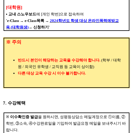
[
대학원
]
•
교내 스노우보드
에
[
개인 학번
]
으로 접속하여
'e-Class
→
e-Class
목록
→
2024학
년도 학생 대상 온라인폭력예방교
육
(
대학원생
)
→
신청하기
'
※
주의
반드시 본인이 해당하는 교육을 수강해야 합니다
.
(
학부
/
대학
원
/
외국인 유학생
/
교직원 등 교육이 상이함
)
다른 대상 교육 수강 시 이수 불가합니다
.
7.
수강혜택
※
이수확인증 발급
을 원하시면
,
성평등상담소 메일계정으로
①
이름
,
②
학번
,
③
소속
,
④
수강완료일을 기입하여 발급요청 메일을 보내주시기 바
랍니다
.