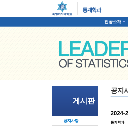
전공소개
하위분류
명여자대학교 통계학과
공지
게시판
2024
공지사항
통계학과