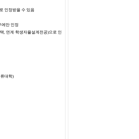
 인정받을 수 있음
우에만 인정
택
,
연계
·
학생자율설계전공
)
으로 인
교류대학
)