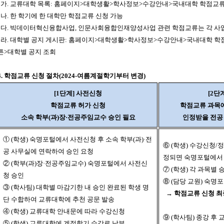
가. 교류대학 목록: 홈페이지>대학생활>학사정보>수강안내>국내대학 학점교류
나. 한 학기에 한 대학만 학점교류 신청 가능
다. 빅데이터혁신융합사업, 인문사회융합인재양성사업 관련 학점교류는 각 사
라. 대학별 공지 게시판: 홈페이지>대학생활>학사정보>수강안내>국내대학 학점
튼>대학별 공지 조회
4. 학점교류 신청 절차(2024-여름계절학기부터 변경)
[1단계] 사전신청
[2단
학점교류 허가 신청
학점교류 과목
소속 학부(과)장·전공주임교수 승인 필요
인정받을 전공
① (학생) 숙명포털에서 사전신청 후 소속 학부(과)·전
⑥ (학생) 수강신청/
공 사무실에 연락하여 승인 요청
정되면 숙명포털에서
② (학부(과)장·전공주임교수) 숙명포털에서 사전신
⑦ (학생) 각 과목별 
청 승인
⑧ (담당 교원) 숙
③ (학사팀) 대학별 마감기한 내 승인 완료된 학생 명
→ 학점교류 신청 최
단 수합하여 교류대학에 추천 공문 발송
④ (학생) 교류대학 안내문에 따라 수강신청
⑨ (학사팀) 종강 
⑤ (학생) 교류대학에 계절학기 수강료 납부