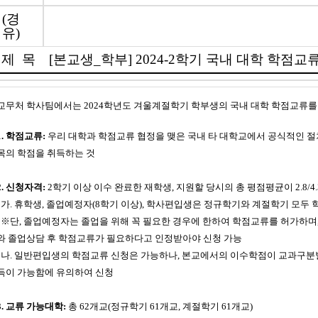
(경
유)
제 목
[본교생_학부] 2024-2학기 국내 대학 학점교
교무처 학사팀에서는 2024학년도 겨울계절학기 학부생의 국내 대학 학점교류를
1. 학점교류:
우리 대학과 학점교류 협정을 맺은 국내 타 대학교에서 공식적인 절
목의 학점을 취득하는 것
2. 신청자격:
2
학기 이상 이수 완료한 재학생, 지원할 당시의 총 평점평균이 2.8/4.
가. 휴학생, 졸업예정자(8학기 이상), 학사편입생은 정규학기와 계절학기 모두
※
단, 졸업예정자는 졸업을 위해 꼭 필요한 경우에 한하여 학점교류를 허가하며,
와 졸업상담 후 학점교류가 필요하다고 인정받아야 신청 가능
나. 일반편입생의 학점교류 신청은 가능하나, 본교에서의 이수학점이 교과구분
득이 가능함에 유의하여 신청
3. 교류 가능대학:
총 62개교(정규학기 61개교, 계절학기 61개교)