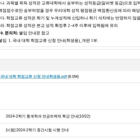
나
.
과목별 취득 성적은 교류대학에서 송부하는 성적등급
(
알파벳 등급
)
으로 입
백점점수로만 송부하였을 경우 우리대학 성적 평점평균 백점환산표에 따라 해당
다
.
학점교류 성적은 학기 및 누계성적에 산입하나 학기 석차에는 반영하지 않
라
.
학점교류 성적은 본교 성적 확정후
2~4
주 이후에 입력됨에 유의
10. 문의처:
붙임 안내문 참고
붙임 1. 국내 대학 학점교류 신청 안내(학생용)_개편 1부.
 국내 대학 학점교류 신청 안내학생용.pdf
(6.0M)
2024-2학기 통계학과 전공트랙제 특강 안내(10/22)
[시험] 2024-2학기 중간시험 시행 안내