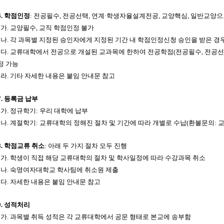
6.
학점인정
:
전공필수
,
전공선택
,
연계
·
학생자율설계전공
,
교양핵심
,
일반교양으로
가
.
교양필수
,
교직 학점인정 불가
나
.
각 과목별 지정된 승인자에게 지정된 기간 내 학점인정신청 승인을 받은 경
다
.
교류대학에서 전공으로 개설된 교과목에 한하여 전공학점
(
전공필수
,
전공선
정 가능
라
. 기타
자세한 내용은 붙임 안내문 참고
7.
등록금 납부
가
.
정규학기
:
우리 대학에 납부
나
.
계절학기
:
교류대학의 정해진 절차 및 기간에 따라 개별로 수납
(
환불문의
:
8.
학점교류 취소
:
아래 두 가지 절차 모두 진행
가
.
학생이 직접 해당 교류대학의 절차 및 학사일정에 따라 수강과목 취소
나
.
숙명여자대학교 학사팀에 취소원 제출
다
.
자세한 내용은 붙임 안내문 참고
9.
성적처리
가
.
과목별 취득 성적은 각 교류대학에서 공문 형태로 본교에 송부함