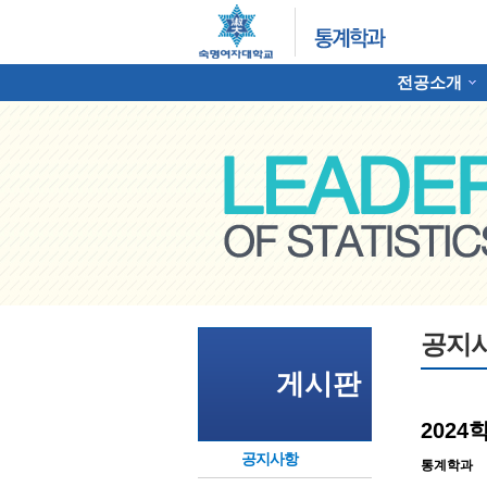
전공소개
하위분류
명여자대학교 통계학과
공지
게시판
202
공지사항
통계학과