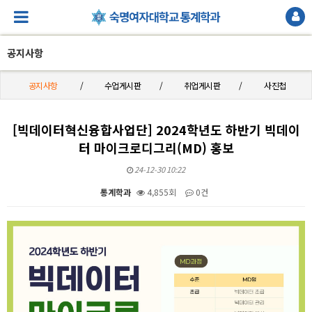
공지사항
공지사항
수업게시판
취업게시판
사진첩
[빅데이터혁신융합사업단] 2024학년도 하반기 빅데이
터 마이크로디그리(MD) 홍보
24-12-30 10:22
통계학과
4,855회
0건
본문