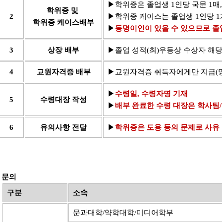
▶
학위증은 졸업생 1인당 국문 1매,
학위증 및
2
▶
학위증 케이스는 졸업생 1인당 1
학위증 케이스배부
▶
동명이인이 있을 수 있으므로 졸업
3
상장 배부
▶
졸업 성적(최)우등상 수상자 해당
4
교원자격증 배부
▶
교원자격증 취득자에게만 지급(명
▶
수령일, 수령자명 기재
5
수령대장 작성
▶
배부 완료한 수령 대장은 학사팀
6
유의사항 전달
▶
학위증은 도용 등의 문제로 사유
문의
구분
소속
문과대학/약학대학/미디어학부