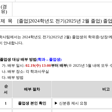
(경
유)
제 목
[졸업]2024학년도 전기(2025년 2월 졸업) 
학사팀에서는
2024
학년도 전기
(2025
년 2
월
)
졸업생의 학위증/상장/케
이 안내합니다
.
졸업생 대상
배부 방법
(학과→졸업생)
가
.
배부 일시
:
02.19(수
) 13:00
부터 배부
(※ 2025년 5월 내에 모두
나
.
배부 장소
:
각 학과사무실
다
.
배부 방법
순
배부 절차
비고
서
1
졸업생 본인 확인
▶ 신분증 제시 요청