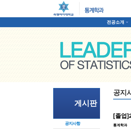
전공소개
하위분류
명여자대학교 통계학과
공지
게시판
[졸업]
공지사항
통계학과