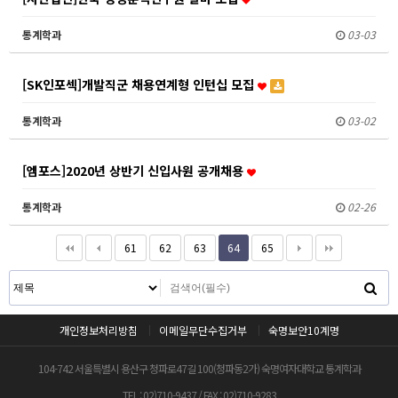
통계학과
03-03
[SK인포섹]개발직군 채용연계형 인턴십 모집
통계학과
03-02
[엠포스]2020년 상반기 신입사원 공개채용
통계학과
02-26
61
62
63
64
65
개인정보처리방침
이메일무단수집거부
숙명보안10계명
104-742 서울특별시 용산구 청파로47길 100(청파동2가) 숙명여자대학교 통계학과
TEL : 02)710-9437 / FAX : 02)710-9283