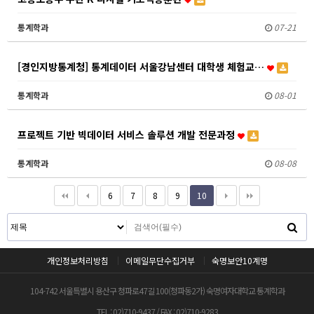
통계학과
07-21
[경인지방통계청] 통계데이터 서울강남센터 대학생 체험교…
통계학과
08-01
프로젝트 기반 빅데이터 서비스 솔루션 개발 전문과정
통계학과
08-08
6
7
8
9
10
개인정보처리방침
이메일무단수집거부
숙명보안10계명
104-742 서울특별시 용산구 청파로47길 100(청파동2가) 숙명여자대학교 통계학과
TEL : 02)710-9437 / FAX : 02)710-9283