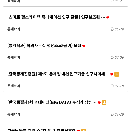
통계학과
06-21
[스마트 헬스케어/커뮤니케이션 연구 관련] 연구보조원 …
통계학과
06-28
[통계학과] 학과사무실 행정조교(급여) 모집
통계학과
07-06
[한국통계진흥원] 제9회 통계청-유엔인구기금 인구서머세…
통계학과
07-19
[한국품질재단] 빅데이터(BIG DATA) 분석가 양성…
통계학과
07-20
고용노동부 주관 K-디지털 기초역량훈련