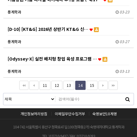
통계학과
03-23
[D-10] [KT&G] 2026년 상반기 KT&G 신…
통계학과
03-27
[Odyssey-X] 실전 배치형 창업 육성 프로그램 …
통계학과
03-13
11
12
13
14
15
개인정보처리방침
이메일무단수집거부
숙명보안10계명
104-742 서울특별시 용산구 청파로47길 100(청파동2가) 숙명여자대학교 통계학과
TEL : 02)710-9437 / FAX : 02)710-9283