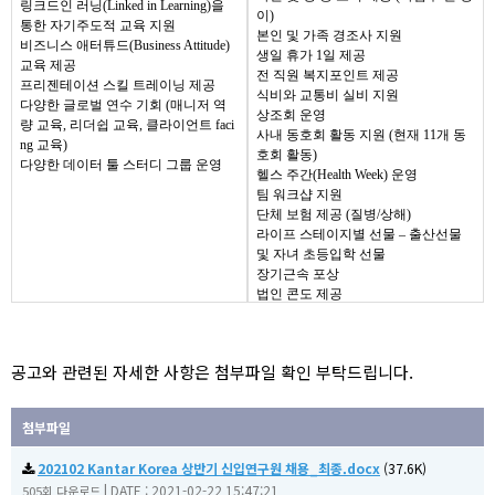
링크드인 러닝
(Linked in Learning)
을
이
)
통한 자기주도적 교육 지원
본인 및 가족 경조사 지원
비즈니스 애터튜드
(Business Attitude)
생일 휴가
1
일 제공
교육 제공
전 직원 복지포인트 제공
프리젠테이션 스킬 트레이닝 제공
식비와 교통비 실비 지원
다양한 글로벌 연수 기회
(
매니저 역
상조회 운영
량 교육
,
리더쉽 교육
,
클라이언트
faci
사내 동호회 활동 지원
(
현재
11
개 동
ng
교육
)
호회 활동
)
다양한 데이터 툴 스터디 그룹 운영
헬스 주간
(Health Week)
운영
팀 워크샵 지원
단체 보험 제공
(
질병
/
상해
)
라이프 스테이지별 선물
–
출산선물
및 자녀 초등입학 선물
장기근속 포상
법인 콘도 제공
공고와 관련된 자세한 사항은 첨부파일 확인 부탁드립니다.
첨부파일
202102 Kantar Korea 상반기 신입연구원 채용_최종.docx
(37.6K)
|
DATE : 2021-02-22 15:47:21
505회 다운로드