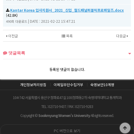
Kantar Korea 입사지원서_2021_신입_월드패널퍼블릭프로파일즈.docx
(42.8K)
|
DATE : 2021-02-22 15:47:21
490회 다운로드
이전글
목록
다음글
댓글목록
등록된 댓글이 없습니다.
개인정보처리방침
이메일무단수집거부
숙명보안10계명
104-742 서울특별시 용산구 청파로47길 100(청파동2가) 숙명여자대학교 통계학과
TEL : 02)710-9437 / FAX : 02)710-9283
Copyright ©
Sookmyung Women's University
All rights reserved.
PC 버전으로 보기