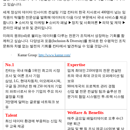
고 있습니다
.
세계 정상의 데이터
∙
인사이트
∙
컨설팅 기업 칸타의 한국 지사로서
400
명이 넘는 임
직원이 탁월한 전문성을 발휘해 데이터의 다음 다섯 부문에서 국내 서비스를 제공
합니다
.
▶
소비자 및 마케팅
▶
소비자 패널
▶
정치 및 사회여론
▶
의약 및 제약
▶
온라인 패널 보유 및 관리입니다
.
미래의 원유
(oil)
로 불리는 데이터를 다루는 전문가 조직에서 성장하는 기회를 함
께하고 싶습니다
.
다양성과 포용
(Inclusion & Diversity)
를 토대로 한 수평적인 조직
문화와 차별 없는 발전의 기회를 칸타에서 발견하실 수 있을 것입니다
.
·
Kantar Group:
http://www.kantar.com/
No.1
Expertise
칸타는 국내 매출
1
위인 최고의
시장
업계 최대인
210
여명의 전문 컨설턴
조사 및 여론 조사 기업
트와 국내 최대 규모의 오퍼레이션 팀
삼성
, LG,
현대자동차
,
아모레퍼시픽
,
보유
구글 등
2018
년 한 해
250
여개의 기업
90
여개국의 프로젝트 관리 경험
의 파트너로서 유수 기업의 주요 의사
산업 별 전문 컨설팅 팀과 솔루션 전
결정을 지원
문가의 협업 시스템인 투
-
트랙 시스템
3
만명에 달하는 글로벌 네트워크 보
유
Welfare & Benefits
Talent
매주 금요일 패밀리데이로 오후
4
시
3
최신 데이터 환경에 부응하는 신입 직
0
분 퇴근
무 교육 제공
과일 및 빵 등 조식 제공
(
사업부 별 상