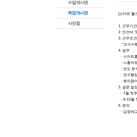
수업게시판
취업게시판
[스마트 헬
사진첩
1. 근무기간: 
2. 인건비:
3. 근무조
*조사수행 
4. 업무
- 스마트홈
- 시흥커
- 빈도 분
- 연구행
- 회의참여
5. 설문 일
- 7월 첫주
- 9-10월
6. 문의
- 김정애교수