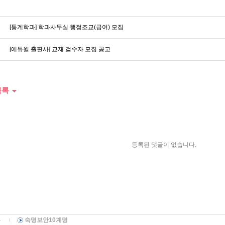
[통계학과] 학과사무실 행정조교(급여) 모집
[에듀윌 출판사] 교재 검수자 모집 공고
목록
등록된 댓글이 없습니다.
부
숙명보안10계명