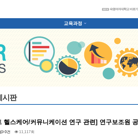
숙
숙명여자대학교 바로
교육과정
하위분류
게시판
트 헬스케어/커뮤니케이션 연구 관련] 연구보조원 
0건
11,117회