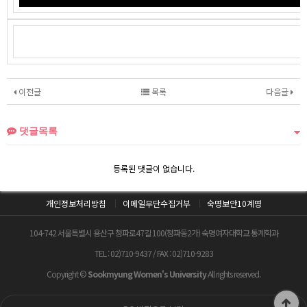
이전글
목록
다음글
댓글목록
등록된 댓글이 없습니다.
개인정보처리방침
이메일무단수집거부
숙명보안10계명
104-742 서울특별시 용산구 청파로47길 100(청파동2가) 숙명여자대학교 통계학과
TEL : 02)710-9437 / FAX : 02)710-9283
Copyright ©
Sookmyung Women's University
All rights reserved.