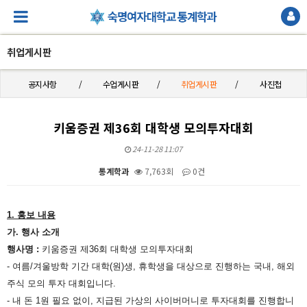
취업게시판
공지사항
수업게시판
취업게시판
사진첩
키움증권 제36회 대학생 모의투자대회
24-11-28 11:07
통계학과
7,763회
0건
본문
1.
홍보 내용
가
.
행사 소개
행사명
:
키움증권 제
36
회 대학생 모의투자대회
-
여름
/
겨울방학 기간 대학
(
원
)
생
,
휴학생을 대상으로 진행하는 국내
,
해외
주식 모의 투자 대회입니다
.
-
내 돈
1
원 필요 없이
,
지급된 가상의 사이버머니로 투자대회를 진행합니