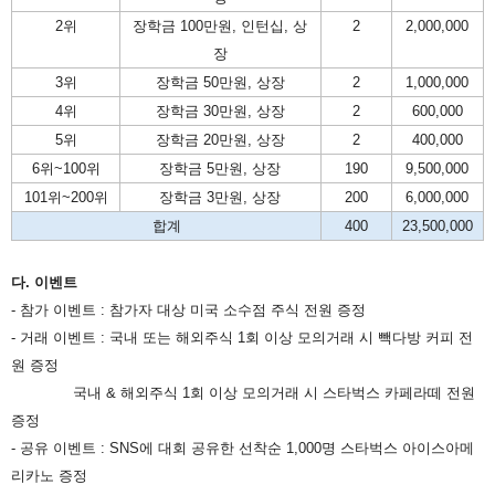
2
위
장학금
100
만원
,
인턴십
,
상
2
2,000,000
장
3
위
장학금
50
만원
,
상장
2
1,000,000
4
위
장학금
30
만원
,
상장
2
600,000
5
위
장학금
20
만원
,
상장
2
400,000
6
위
~100
위
장학금
5
만원
,
상장
190
9,500,000
101
위
~200
위
장학금
3
만원
,
상장
200
6,000,000
합계
400
23,500,000
다
.
이벤트
-
참가 이벤트
:
참가자 대상 미국 소수점 주식 전원 증정
-
거래 이벤트
:
국내 또는 해외주식
1
회 이상 모의거래 시 빽다방 커피 전
원 증정
국내
&
해외주식
1
회 이상 모의거래 시 스타벅스 카페라떼 전원
증정
-
공유 이벤트
: SNS
에 대회 공유한 선착순
1,000
명 스타벅스 아이스아메
리카노 증정