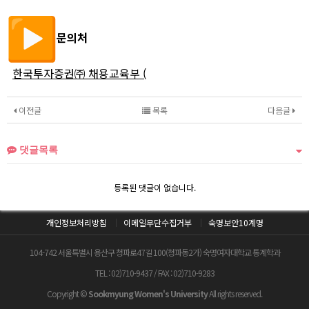
문의처
한국투자증권㈜ 채용교육부 (
이전글
목록
다음글
댓글목록
등록된 댓글이 없습니다.
개인정보처리방침
이메일무단수집거부
숙명보안10계명
104-742 서울특별시 용산구 청파로47길 100(청파동2가) 숙명여자대학교 통계학과
TEL : 02)710-9437 / FAX : 02)710-9283
Copyright ©
Sookmyung Women's University
All rights reserved.