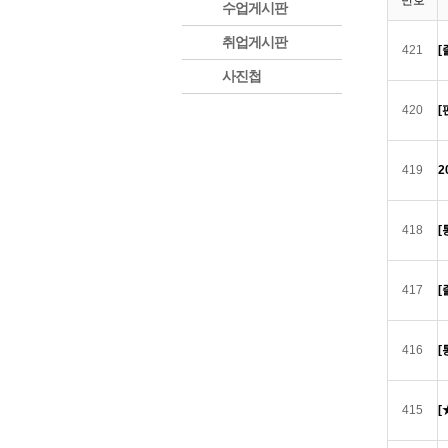
번호
수업게시판
취업게시판
421
[
사진첩
420
[
419
2
418
[
417
[
416
[
415
[