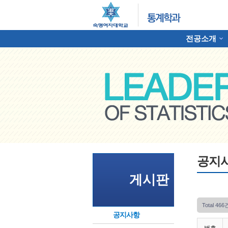
전공소개
하위분류
명여자대학교 통계학과
공지
게시판
Total 466
공지사항