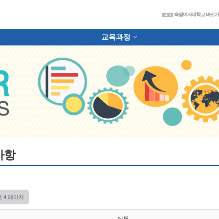
숙
숙명여자대학교 바로
교육과정
하위분류
사항
건
4 페이지