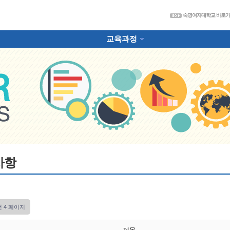
숙
숙명여자대학교 바로
교육과정
하위분류
사항
건
4 페이지