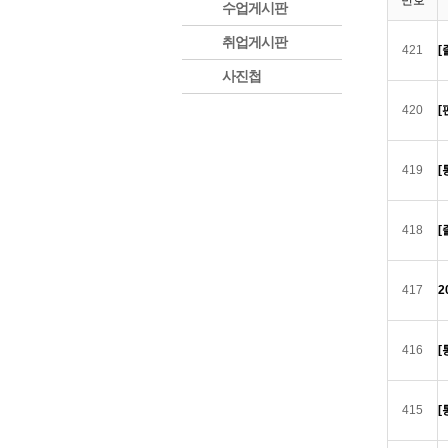
번호
수업게시판
취업게시판
421
[
사진첩
420
[
419
[
418
[
417
2
416
[
415
[