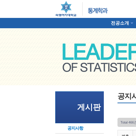
전공소개
하위분류
명여자대학교 통계학과
공지
게시판
Total 466
공지사항