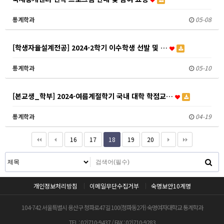
통계학과
05-08
[학생자율설계전공] 2024-2학기 이수학생 선발 및 …
통계학과
05-10
[본교생_학부] 2024-여름계절학기 국내 대학 학점교…
통계학과
04-19
16
17
18
19
20
개인정보처리방침
이메일무단수집거부
숙명보안10계명
104-742 서울특별시 용산구 청파로47길 100(청파동2가) 숙명여자대학교 통계학과
TEL : 02)710-9437 / FAX : 02)710-9283