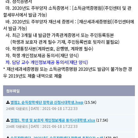
라.
성적증명서
마. 2020년도 주부양자 소득증명서 : [소득금액증명원](주민센터 및 관
할세무서에서 발급 가능)
바. 2020년도 주부양자 재산세 증명서 : [재산세과세증명원](주민센터에
서 발급 가능)
사. 최근 3개월 내 발급한 가족관계증명서 또는 주민등록등본
(학생과 보호자 관계 필수 기재, 주민등록번호 뒷자리 불필요)
아. 학생통장사본(계좌번호, 은행명, 계좌명 필수)
자. 학생 개인정보제공 동의서(재단 양식)
차. 담당 교수 개인정보제공 동의서(재단 양식)
* 재산세과세증명원 또는 소득금액증명원 2020년도 발급이 불가능한 경
우 2019년도 제출 내역으로 제출
첨부파일
별첨2. 순득장학재단 장학금 신청서대학생.hwp
(15.5K)
|
DATE : 2021-06-18 17:22:33
249회 다운로드
별첨5. 학생 및 보호자 개인정보제공 동의서대학생.xlsx
(17.5K)
|
DATE : 2021-06-18 17:22:33
234회 다운로드
순득장학재단_2021년도 순득장학재단 장학생 추천요강.pdf
(478.4K)