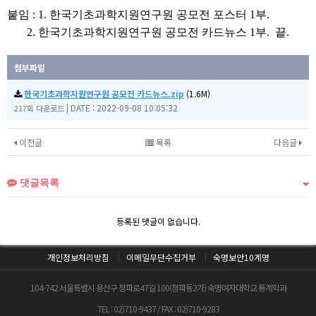
붙임 : 1. 한국기초과학지원연구원 공모전 포스터 1부.
2. 한국기초과학지원연구원 공모전 카드뉴스 1부. 끝.
첨부파일
한국기초과학지원연구원 공모전 카드뉴스.zip
(1.6M)
|
DATE : 2022-09-08 10:05:32
217회 다운로드
이전글
목록
다음글
댓글목록
등록된 댓글이 없습니다.
개인정보처리방침
이메일무단수집거부
숙명보안10계명
104-742 서울특별시 용산구 청파로47길 100(청파동2가) 숙명여자대학교 통계학과
TEL : 02)710-9437 / FAX : 02)710-9283