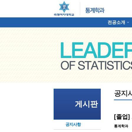
전공소개
하위분류
명여자대학교 통계학과
공지
게시판
[졸업]
공지사항
통계학과