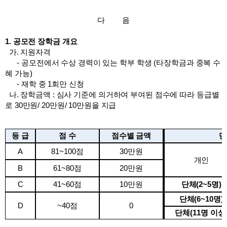
다 음
1.
공모전 장학금 개요
가
.
지원자격
-
공모전에서 수상 경력이 있는 학부 학생
(
타장학금과 중복 수
혜 가능
)
- 재학 중 1회만 신청
나
.
장학금액 : 심사 기준에 의거하여 부여된 점수에 따라 등급별
로 30만원/ 20만원/ 10만원을 지급
등 급
점 수
점수별 금액
단
A
81~100
점
30
만원
개인
B
61~80
점
20
만원
C
41~60
점
10
만원
단체
(2~5
명
)
단체
(6~10
명
)
D
~40
점
0
단체
(11
명 이상