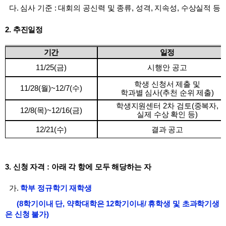
다
.
심사 기준 : 대회의 공신력 및 종류, 성격, 지속성, 수상실적 등
2.
추진일정
기간
일정
11/25(
금
)
시행안 공고
학생 신청서 제출 및
11/28(
월
)~12/7(
수
)
학과별 심사
(
추천 순위 제출
)
학생지원센터
2
차 검토
(
중복자
,
12/8(
목
)~12/16(
금
)
실제 수상 확인 등
)
12/21(
수
)
결과 공고
3.
신청 자격
:
아래 각 항에 모두 해당하는 자
가
.
학부 정규학기 재학생
(8
학기이내 단, 약학대학은 12학기이내/
휴학생 및 초과학기생
은 신청 불가
)