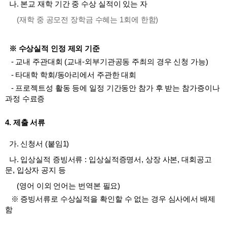
나
.
본교 재학 기간 중 수상 실적
이 있는 자
(
재학 중 공모전 장학금 수혜는
1
회에 한함
)
※ 수상실적 인정 제외 기준
-
교내 주관대회
(
교내
-
외부기관공동 주최의 경우 신청 가능
)
-
타대학 학회
/
동아리에서 주관한 대회
-
프로젝트성 활동 등에 일정 기간동안
참가 후 받는 참가증이나
과정 수료증
4.
제출 서류
가
.
신청서 (붙임1)
나
.
입상실적 증빙서류
:
입상실적증명서
,
상장 사본
,
대회공고
문
,
입상자 공지 등
(
영어 이외 언어는 번역본 필요
)
※
증빙서류로 수상실적을 확인할 수 없는 경우
심사에서 배제
함