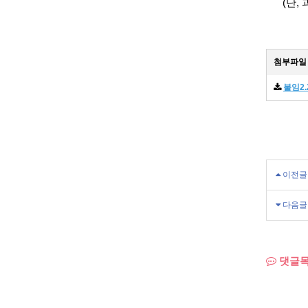
(단, 과
첨부파일
붙임2
이전글
다음글
댓글