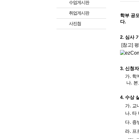
수업게시판
취업게시판
학부 공모
다.
사진첩
2. 심사 
[참고] 
3. 신청
가
.
학
나
.
본
4. 수상
가. 교내
나. 타
다. 증
라. 프