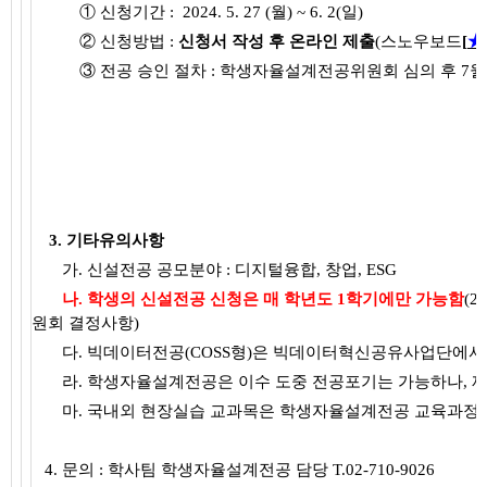
① 신청기간 :
2024. 5. 27 (월) ~ 6. 2(일)
② 신청방법 :
신청
서 작성 후 온라인 제출
(스노우보드
[
★
③ 전공 승인 절차 : 학생자율설계전공위원회 심의 후 7월
3. 기타유의사항
가. 신설전공 공모분야 : 디지털융합, 창업, ESG
나.
학생의 신설전공 신청은 매 학년도 1학기에만 가능함
(
원회 결정사항)
다.
빅데이터전공(COSS형)은 빅데이터혁신공유사업단에서 
라. 학생자율설계전공은 이수 도중 전공포기는 가능하나, 재
마. 국내외 현장실습 교과목은 학생자율설계전공 교육과정에
4. 문의 : 학사팀 학생자율설계전공 담당 T.02-710-9026