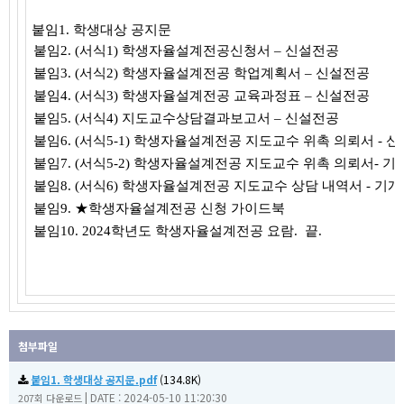
붙임
1.
학생대상 공지문
붙임
2. (
서식
1)
학생자율설계전공신청서
–
신설전공
붙임
3. (
서식
2)
학생자율설계전공 학업계획서
–
신설전공
붙임
4. (
서식
3)
학생자율설계전공 교육과정표
–
신설전공
붙임
5. (
서식
4)
지도교수상담결과보고서
–
신설전공
붙임
6. (
서식
5-1)
학생자율설계전공 지도교수 위촉 의뢰서 -
신
붙임
7. (
서식5
-2)
학생자율설계전공 지도교수 위촉 의뢰서
-
기
붙임
8. (
서식6
)
학생자율설계전공 지도교수 상담 내역서 -
기개
붙임
9.
★
학생자율설계전공 신청 가이드북
붙임
10. 2024
학년도 학생자율설계전공 요람
.
끝
.
첨부파일
붙임1. 학생대상 공지문.pdf
(134.8K)
|
DATE : 2024-05-10 11:20:30
207회 다운로드