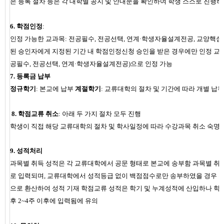
은 등록 절차 등은 각 대학별 공지 및 안내문을 확인하여 학생 스스로 진행해
6.
학점인정
:
인정 가능한 교과목: 전공필수, 전공선택, 연계·학생자율설계전공, 교양핵심
된 승인자에게 지정된 기간 내 학점인정신청 승인을 받은 경우에만 인정
교
공필수
,
전공선택
,
연계
·
학생자율설계전공
)
으로 인정 가능
7.
등록금 납부
정규학기
: 본교에 납부
계절학기
: 교류대학의 절차 및 기간에 따라 개별 납부
8.
학점교류 취소
:
아래 두 가지 절차 모두 진행
학생이 직접 해당 교류대학의 절차 및 학사일정에 따라 수강과목 취소 숙
9.
성적처리
과목별 취득 성적은 각 교류대학에서 공문 형태로 본교에 송부함
과목별 취
로 입력되며
,
교류대학에서 성적등급 없이 백점점수로만 송부하였을 경우 우
으로 환산하여 성적 기재
학점교류 성적은 학기 및 누계성적에 산입하나 학
후
2~4
주 이후에 입력됨에 유의