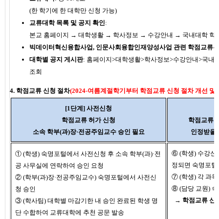
(한 학기에 한 대학만 신청 가능)
교류대학 목록 및 공지 확인
:
본교 홈페이지 → 대학생활 → 학사정보 → 수강안내 → 국내대학 
빅데이터혁신융합사업, 인문사회융합인재양성사업 관련 학점교류는 
대학별 공지 게시판
: 홈페이지>대학생활>학사정보>수강안내>국내대
조회
4. 학점교류 신청 절차
(2024-여름계절학기부터
학점교류 신청 절차 개선 및
[1단계] 사전신청
학점교류 허가 신청
학점교류 
소속 학부(과)장·전공주임교수 승인 필요
인정받을 
⑥ (학생) 수강
① (학생) 숙명포털에서 사전신청 후 소속 학부(과)·전
정되면 숙명포털
공 사무실에 연락하여 승인 요청
⑦ (학생) 각 과
② (학부(과)장·전공주임교수) 숙명포털에서 사전신
⑧ (담당 교원)
청 승인
→ 학점교류 신청
③ (학사팀) 대학별 마감기한 내 승인 완료된 학생 명
단 수합하여 교류대학에 추천 공문 발송