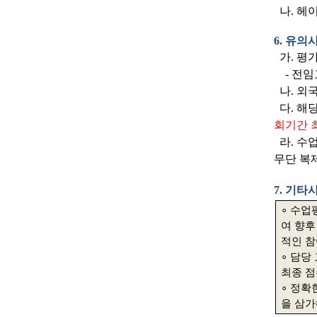
나.
헤이
6. 유의
가. 평
- 전임
나. 외국
다. 해
회기간 
라. 수
무단 복
7. 기
∘
수업평
여 향후
적인 
∘
담당 
최종 점
∘
정확
을 삼가