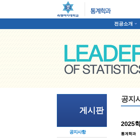
전공소개
하위분류
명여자대학교 통계학과
공지
게시판
202
공지사항
통계학과