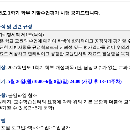
학년도 1학기 학부 기말수업평가 시행 공지드립니다.
적 및 관련 규정
가시행세칙 제
1
조
(
목적
)
은 학교 교원의 수업에 대하여 학생이 합리적이고 공정하게 평가할 
관한 제반사항을 규정함으로써 신뢰성 있는 평가결과를 얻어 수업의
료로 제공하고 합리적이고 공정한 교원인사의 자료로 활용함을 목적
대상
:
2025학년도 1
학기 학부 개설과목 (단, 담당교수가 없는 교과 
시기
:
5월
26일(월)10:00~6월 8일(
일
) 24:00 (
개강 후
13~14
주차
)
항:
붙임파일 참조
리지, 교수학습센터의 요청에 따라 위의 기본 문항과 더불어 교
가될 수 있음(2~ 5개 문항)
방법
명포털 로그인>학사>수업>수업평가