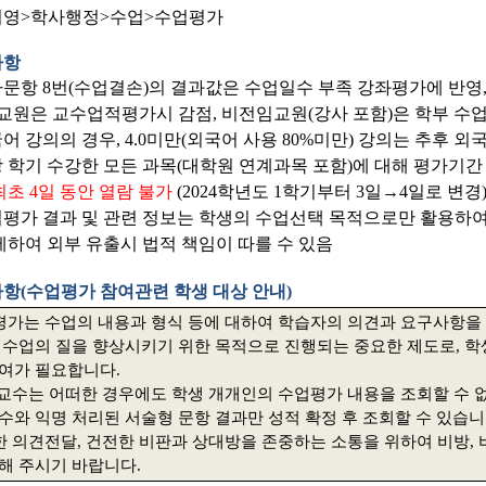
영>학사행정>수업>수업평가
사항
가문항 8번(수업결손)의 결과값은 수업일수 부족 강좌평가에 반영,
교원은 교수업적평가시 감점, 비전임교원(강사 포함)은 학부 수업
어 강의의 경우, 4.0미만(외국어 사용 80%미만) 강의는 추후 외
당 학기 수강한 모든 과목(대학원 연계과목 포함)에 대해 평가기간
최초 4일 동안 열람 불가
(2024학년도 1학기부터 3일→4일로 변경
업평가 결과 및 관련 정보는 학생의 수업선택 목적으로만 활용하여
제하여 외부 유출시 법적 책임이 따를 수 있음
타사항(수업평가 참여관련 학생 대상 안내)
가는 수업의 내용과 형식 등에 대하여 학습자의 의견과 요구사항을
 수업의 질을 향상시키기 위한 목적으로 진행되는 중요한 제도로
,
학
참여가 필요합니다
.
교수는 어떠한 경우에도 학생 개개인의 수업평가 내용을 조회할 수 
수와 익명 처리된 서술형 문항 결과만 성적 확정 후 조회할 수 있습
한 의견전달
,
건전한 비판과 상대방을 존중하는 소통을 위하여 비방
,
해 주시기 바랍니다
.