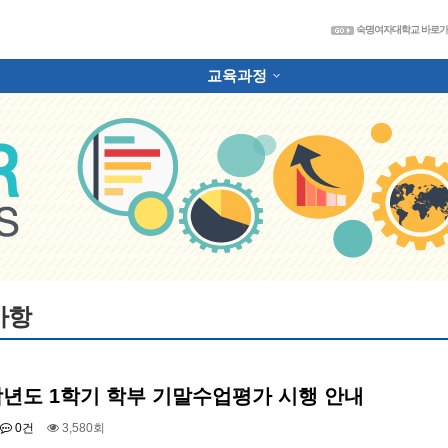
숙
숙명여자대학교 바로
교육과정
하위분류
사항
5학년도 1학기 학부 기말수업평가 시행 안내
0건
3,580회