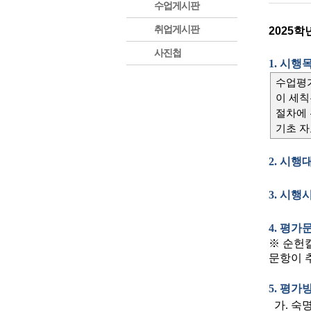
수업게시판
취업게시판
2025
사진첩
1.
시행목
수업평
이 세칙
절차에 
기초 자
2.
시행
3.
시행
4.
평가문
※
순헌칼
문항이 추
5. 평가
가. 숙