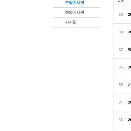
번호
수업게시판
취업게시판
39
2
사진첩
38
2
37
36
2
35
34
2
33
2