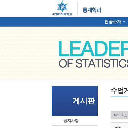
전공소개
하위분류
명여자대학교 통계학과
수업
게시판
Total 39건
공지사항