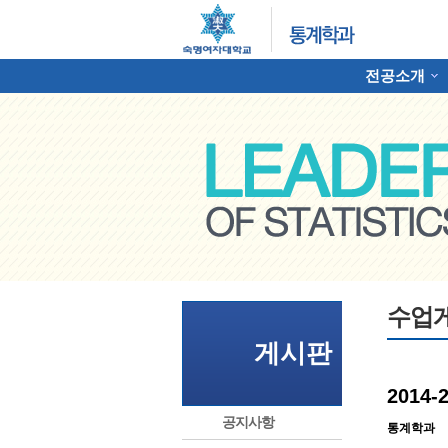
전공소개
하위분류
명여자대학교 통계학과
수업
게시판
2014
공지사항
통계학과