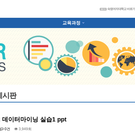
숙
숙명여자대학교 바로
교육과정
하위분류
게시판
-2 데이터마이닝 실습1 ppt
0건
3,949회